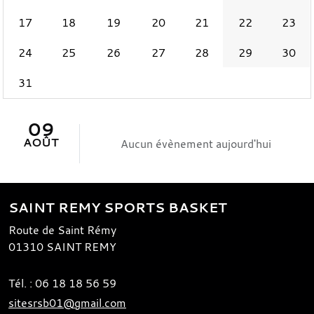
17
18
19
20
21
22
23
24
25
26
27
28
29
30
31
09
AOÛT
Aucun évènement aujourd'hui
SAINT REMY SPORTS BASKET
Route de Saint Rémy
01310
SAINT REMY
Tél. :
06 18 18 56 59
sitesrsb01@gmail.com