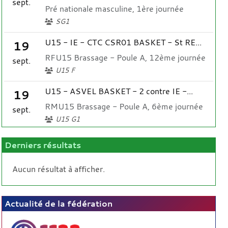
sept.
Pré nationale masculine, 1ère journée
SG1
U15 - IE - CTC CSR01 BASKET - St RE...
19
RFU15 Brassage - Poule A, 12ème journée
sept.
U15 F
U15 - ASVEL BASKET - 2 contre IE -...
19
RMU15 Brassage - Poule A, 6ème journée
sept.
U15 G1
Derniers résultats
Aucun résultat à afficher.
Actualité de la fédération