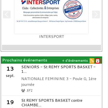
Précedent
Suivan
INTERSPORT
Prochains événements
+ d'évènements
SENIORS - St REMY SPORTS BASKET -
13
1...
sept.
NATIONALE FEMININE 3 - Poule G, 1ère
journée
SF1
St REMY SPORTS BASKET contre
19
CHAMBE...