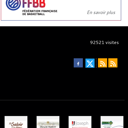
En savoir plus
92521
visites