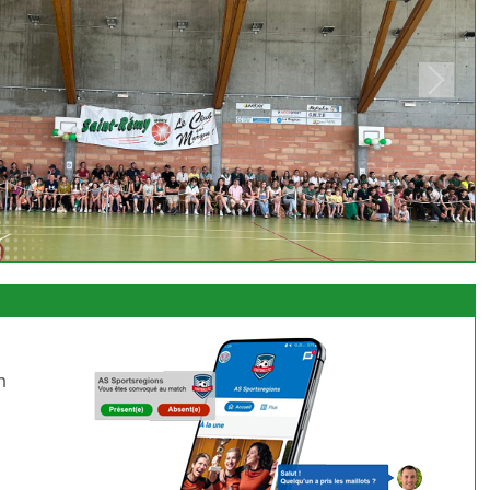
Next
n