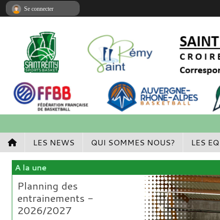
Panneau de gestion des cookies
Se connecter
LES NEWS
QUI SOMMES NOUS?
LES EQ
A la une
Planning des
entrainements -
2026/2027