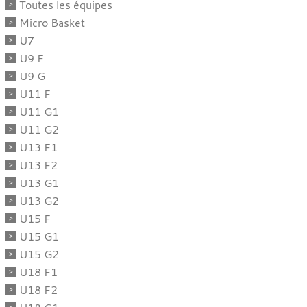
Toutes les équipes
Micro Basket
U7
U9 F
U9 G
U11 F
U11 G1
U11 G2
U13 F1
U13 F2
U13 G1
U13 G2
U15 F
U15 G1
U15 G2
U18 F1
U18 F2