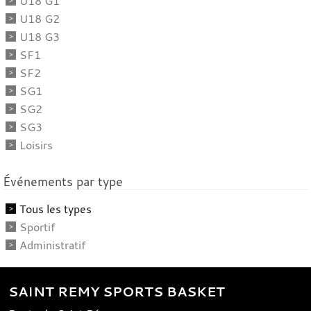
U18 G1
U18 G2
U18 G3
SF1
SF2
SG1
SG2
SG3
Loisirs
Événements par type
Tous les types
Sportif
Administratif
SAINT REMY SPORTS BASKET