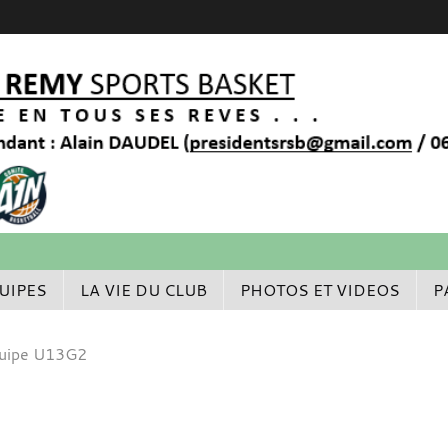
UIPES
LA VIE DU CLUB
PHOTOS ET VIDEOS
P
quipe U13G2
2