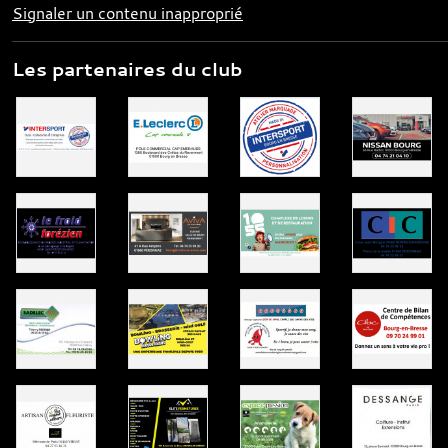
Signaler un contenu inapproprié
Les partenaires du club